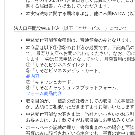
は、その年末の銀行営業日もしくは異動が生じた日か
関する届出書」を提出していただきます。
本実特法等に関する届出事項は、他に米国FATCA（以
法人口座開設WEB申込（以下「本サービス」）について
申込受付可能預金種別は、普通預金のみとなります。
本商品は以下①②③のお申込が必要です。下記商品の
で、 最寄り支店へお問い合わせください。なお、①における月間基本利用料、②における年会費は初年度のみ無料とな
ります。 ④は任意申込となっており、月額費用
①「りそなビジネスダイレクト」
②「りそなビジネスデビットカード」
品内容
③「キャッシュカード」
④「りそなキャッシュレスプラットフォーム」
フォーム商品内容
取引目的が、「信託の受託者としての取引（民事信託
が、店頭にご相談いただきますようお願いいたします
申込受付可能なお客さまは、当社といっさいのお取引
お客さまは、お手数ですがお取引店にお申込みくださ
ホームページ記載の通り、書類審査のみの場合と面談
審査のみに該当されている場合でも、審査の途中で面